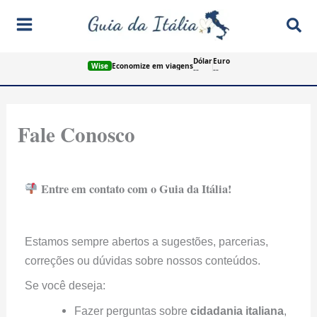
Ir
Pes
para
o
Dólar
Euro
conteúdo
Wise
Economize em viagens
--
--
Fale Conosco
Entre em contato com o Guia da Itália!
Estamos sempre abertos a sugestões, parcerias,
correções ou dúvidas sobre nossos conteúdos.
Se você deseja:
Fazer perguntas sobre
cidadania italiana
,