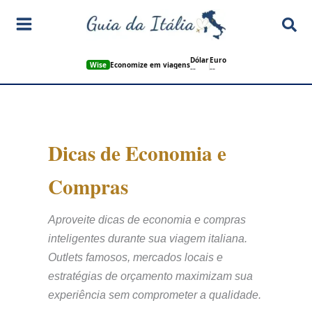
Ir
Pes
para
o
Dólar
Euro
conteúdo
Wise
Economize em viagens
--
--
Dicas de Economia e
Compras
Aproveite dicas de economia e compras
inteligentes durante sua viagem italiana.
Outlets famosos, mercados locais e
estratégias de orçamento maximizam sua
experiência sem comprometer a qualidade.