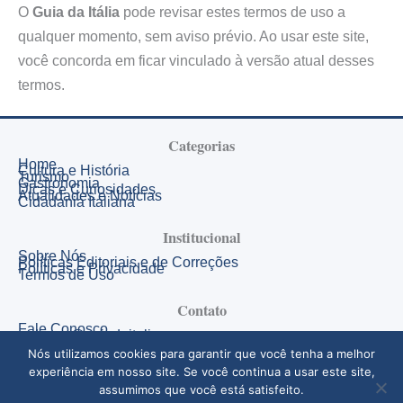
O
Guia da Itália
pode revisar estes termos de uso a
qualquer momento, sem aviso prévio. Ao usar este site,
você concorda em ficar vinculado à versão atual desses
termos.
Categorias
Home
Cultura e História
Turismo
Gastronomia
Dicas e Curiosidades
Atualidades e Notícias
Cidadania Italiana
Institucional
Sobre Nós
Políticas Editoriais e de Correções
Políticas e Privacidade
Termos de Uso
Contato
Fale Conosco
redacao@guiadaitalia.com
contato@guiadaitalia.com
Nós utilizamos cookies para garantir que você tenha a melhor
experiência em nosso site. Se você continua a usar este site,
assumimos que você está satisfeito.
Copyright © 2025 Guia da Itália | Desenvolvido por Guia da