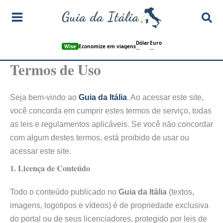
Ir
Pes
para
o
Dólar
Euro
conteúdo
Wise
Economize em viagens
--
--
Termos de Uso
Seja bem-vindo ao
Guia da Itália
. Ao acessar este site,
você concorda em cumprir estes termos de serviço, todas
as leis e regulamentos aplicáveis. Se você não concordar
com algum destes termos, está proibido de usar ou
acessar este site.
1. Licença de Conteúdo
Todo o conteúdo publicado no
Guia da Itália
(textos,
imagens, logotipos e vídeos) é de propriedade exclusiva
do portal ou de seus licenciadores, protegido por leis de