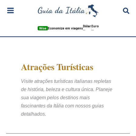
Ir
Pes
para
o
Dólar
Euro
conteúdo
Wise
Economize em viagens
--
--
Atrações Turísticas
Visite atrações turísticas italianas repletas
de história, beleza e cultura única. Planeje
sua viagem pelos destinos mais
fascinantes da Itália com nossos guias
detalhados.