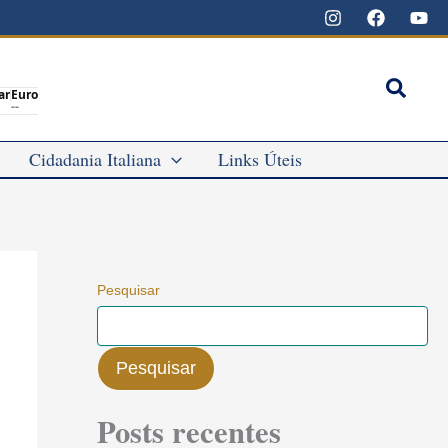
Pesqu
ar
Euro
--
Cidadania Italiana
Links Úteis
Pesquisar
Pesquisar
Posts recentes