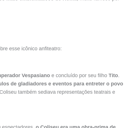
re esse icônico anfiteatro:
mperador Vespasiano
e concluído por seu filho
Tito
.
ulos de gladiadores e eventos para entreter o povo
 Coliseu também sediava representações teatrais e
 espectadores,
o Coliseu era uma obra-prima de