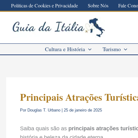
Ir
Políticas de Cookies e Privacidade
Sobre Nós
Fale Con
para
o
conteúdo
Cultura e História
Turismo
Principais Atrações Turísti
Por
Douglas T. Urbano
|
25 de janeiro de 2025
Saiba quais são as
principais atrações turíst
história e beleza da cidade eterna.