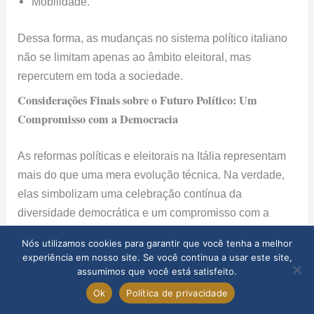
mais do que uma mera evolução técnica. Na verdade,
elas simbolizam uma celebração contínua da
diversidade democrática e um compromisso com a
resiliência do sistema político do país.
Em última análise, as mudanças propostas e
implementadas são passos fundamentais para garantir
que a Itália não apenas enfrente os desafios do
presente, mas também pavimente o caminho para o
progresso futuro. Assim, o país reafirma seu
compromisso com uma democracia vibrante e
adaptável às necessidades de seus cidadãos.
Conclusão: A Democracia Italiana em Constante
Evolução
Nós utilizamos cookies para garantir que você tenha a melhor
experiência em nosso site. Se você continua a usar este site,
assumimos que você está satisfeito.
As eleições na Itália representam muito mais do que um
Ok
Política de privacidade
simples processo democrático. Na verdade, elas são