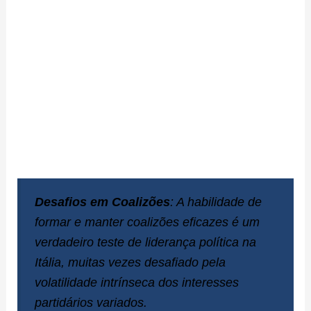
Desafios em Coalizões
: A habilidade de
formar e manter coalizões eficazes é um
verdadeiro teste de liderança política na
Itália, muitas vezes desafiado pela
volatilidade intrínseca dos interesses
partidários variados.