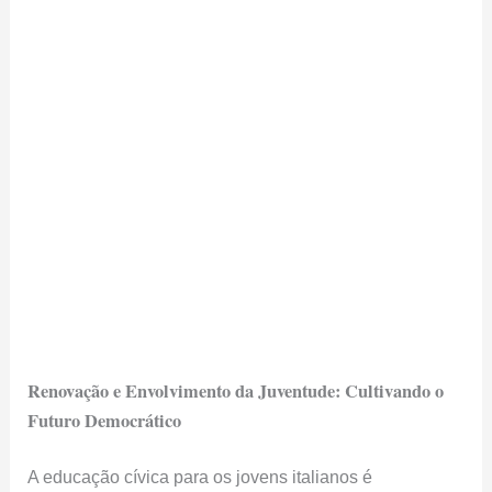
Renovação e Envolvimento da Juventude: Cultivando o
Futuro Democrático
A educação cívica para os jovens italianos é
fundamental para garantir a continuidade da
participação ativa nas eleições futuras. Nesse sentido,
programas que incentivam o envolvimento político e
fornecem conhecimento sobre sistemas democráticos
são vitais.