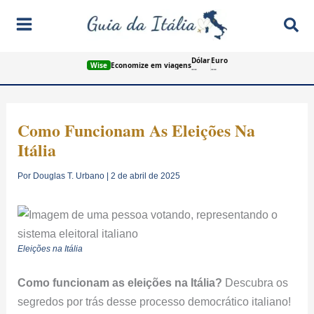
Ir
Pes
para
o
Dólar
Euro
conteúdo
Wise
Economize em viagens
--
--
Como Funcionam As Eleições Na
Itália
Por
Douglas T. Urbano
|
2 de abril de 2025
Eleições na Itália
Como funcionam as eleições na Itália?
Descubra os
segredos por trás desse processo democrático italiano!