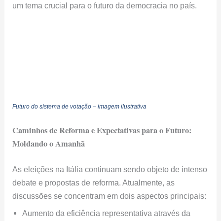
Caminhos de Reforma e Expectativas para o Futuro:
Moldando o Amanhã
As eleições na Itália continuam sendo objeto de intenso
debate e propostas de reforma. Atualmente, as
discussões se concentram em dois aspectos principais:
Aumento da eficiência representativa através da
reformulação de distritos políticos
Revisão da legislação de financiamento de
campanhas
Essas mudanças visam aprimorar como funcionam as
eleições na Itália, tornando-as mais justas e
representativas.
O Impacto Socioeconômico das Reformas Políticas: Além
das Urnas