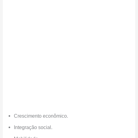
Crescimento econômico.
Integração social.
Mobilidade.
Dessa forma, as mudanças no sistema político italiano
não se limitam apenas ao âmbito eleitoral, mas
repercutem em toda a sociedade.
Considerações Finais sobre o Futuro Político: Um
Compromisso com a Democracia
As reformas políticas e eleitorais na Itália representam