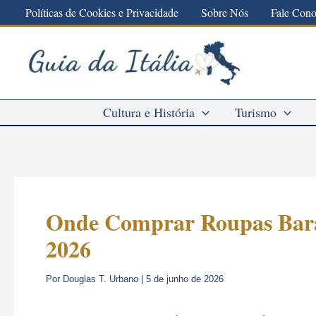
Ir
Políticas de Cookies e Privacidade
Sobre Nós
Fale Con
para
o
conteúdo
Cultura e História
Turismo
Onde Comprar Roupas Barata
2026
Por
Douglas T. Urbano
|
5 de junho de 2026