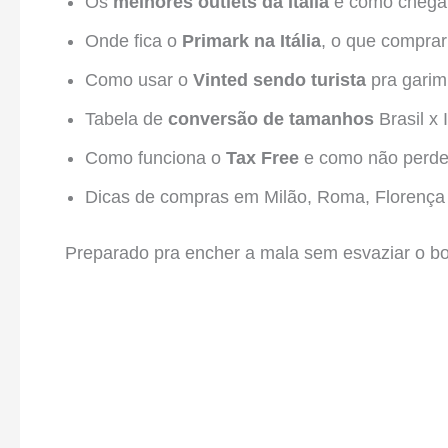
Os
melhores outlets da Itália
e como chegar
Onde fica o
Primark na Itália
, o que comprar
Como usar o
Vinted sendo turista
pra garim
Tabela de
conversão de tamanhos
Brasil x I
Como funciona o
Tax Free
e como não perde
Dicas de compras em Milão, Roma, Florença 
Preparado pra encher a mala sem esvaziar o b