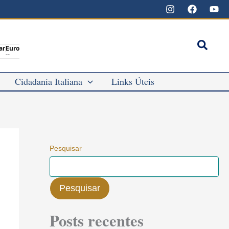
Pesqu
ar
Euro
--
Cidadania Italiana
Links Úteis
Pesquisar
Pesquisar
Posts recentes