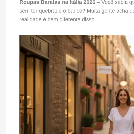
Roupas Baratas na Itália 2026
– Você sabia qu
sem ter quebrado o banco? Muita gente acha que
realidade é bem diferente disso.