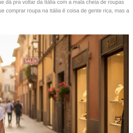
e dá pra voltar da Itália com a mala cheia de roupas
 comprar roupa na Itália é coisa de gente rica, mas a