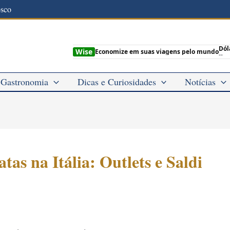
osco
Dól
Wise
Economize em suas viagens pelo mundo
--
Gastronomia
Dicas e Curiosidades
Notícias
s na Itália: Outlets e Saldi