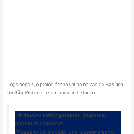
Logo depois, o protodiácono vai ao balcão da
Basílica
de São Pedro
e faz um anúncio histórico:
“Annuntio vobis gaudium magnum:
habemus Papam!”
(“Anuncio para vocês uma grande alegria: