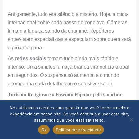
Antigamente, tudo era silêncio e mistério. Hoje, a mídia
internacional cobre cada passo do conclave. Câmeras
filmam a fumaça saindo da chaminé. Repórteres
entrevistam especialistas e especulam sobre quem será
o próximo papa.
As
redes sociais
tornam tudo ainda mais rápido e
intenso. Uma simples fumaça branca vira notícia global
em segundos. O suspense só aumenta, e o mundo
acompanha cada detalhe como se estivesse ali.
Turismo Religioso e o Fascínio Popular pelo Conclave
Nós utilizamos cookies para garantir que você tenha a melhor
O conclave não mexe só com a fé. Ele também
experiência em nosso site. Se você continua a usar este site,
movimenta o turismo em Roma. Quando o conclave
assumimos que você está satisfeito.
começa, a cidade ganha outro ritmo.
Ok
Política de privacidade
Milhares de turistas, peregrinos e jornalistas invadem