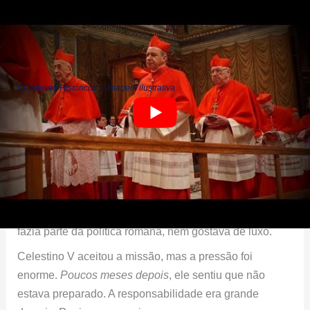
mudaram os rumos da Igreja. Esses momentos mostram
como a escolha do papa pode surpreender o mundo.
Conclaves Históricos –
Imagem ilustrativa
Eleição de Celestino V
Em 1294, um impasse tomou conta da Igreja. Durante
meses, os cardeais não chegavam a um acordo. Foi
então que escolheram
Pietro del Morrone
, um eremita
simples e muito respeitado pela sua santidade. Ele não
fazia parte da política romana, nem gostava de luxo.
Celestino V aceitou a missão, mas a pressão foi
enorme.
Poucos meses depois
, ele sentiu que não
estava preparado. A responsabilidade era grande