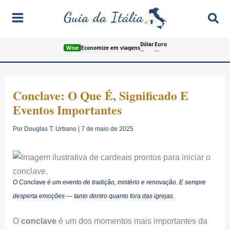
Ir
Pes
para
o
Dólar
Euro
conteúdo
Wise
Economize em viagens
--
--
Conclave: O Que É, Significado E
Eventos Importantes
Por
Douglas T. Urbano
|
7 de maio de 2025
O Conclave é um evento de tradição, mistério e renovação. E sempre
desperta emoções — tanto dentro quanto fora das igrejas.
O
conclave
é um dos momentos mais importantes da