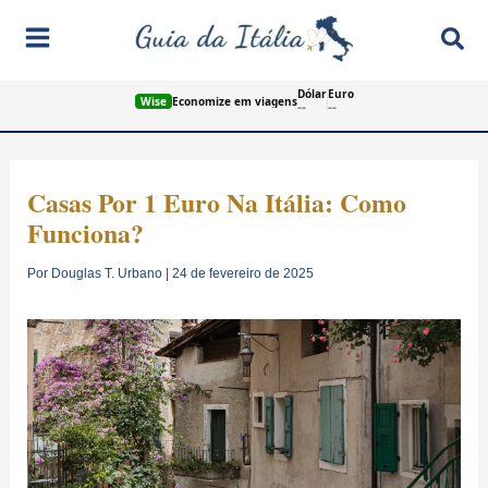
Ir
Pes
para
o
Dólar
Euro
conteúdo
Wise
Economize em viagens
--
--
Casas Por 1 Euro Na Itália: Como
Funciona?
Por
Douglas T. Urbano
|
24 de fevereiro de 2025