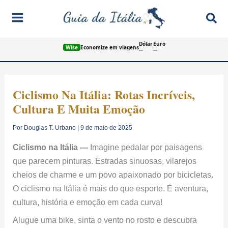
Ir
Pes
para
o
Dólar
Euro
conteúdo
Wise
Economize em viagens
--
--
Ciclismo Na Itália: Rotas Incríveis,
Cultura E Muita Emoção
Por
Douglas T. Urbano
|
9 de maio de 2025
Ciclismo na Itália —
Imagine pedalar por paisagens
que parecem pinturas. Estradas sinuosas, vilarejos
cheios de charme e um povo apaixonado por bicicletas.
O ciclismo na Itália é mais do que esporte. É aventura,
cultura, história e emoção em cada curva!
Alugue uma bike, sinta o vento no rosto e descubra