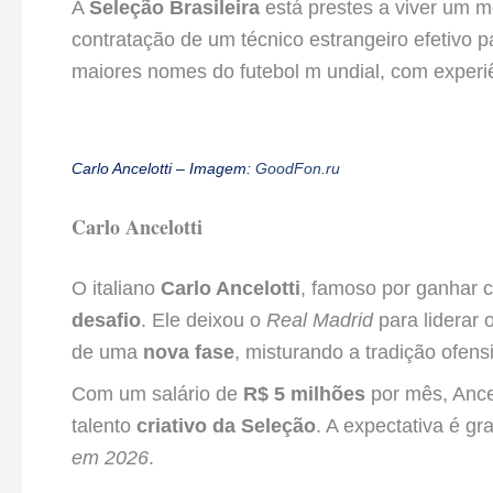
A
Seleção Brasileira
está prestes a viver um m
contratação de um técnico estrangeiro efetivo 
maiores nomes do futebol m undial, com experiê
Carlo Ancelotti – Imagem:
GoodFon.ru
Carlo Ancelotti
O italiano
Carlo Ancelotti
, famoso por ganhar 
desafio
. Ele deixou o
Real Madrid
para liderar 
de uma
nova fase
, misturando a tradição ofens
Com um salário de
R$ 5 milhões
por mês, Ancel
talento
criativo da Seleção
. A expectativa é g
em 2026
.