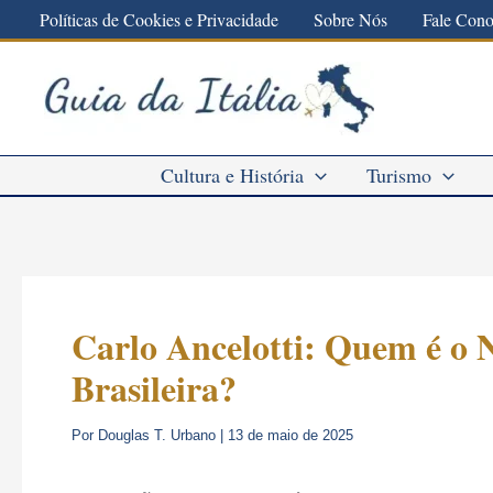
Ir
Políticas de Cookies e Privacidade
Sobre Nós
Fale Con
para
o
conteúdo
Cultura e História
Turismo
Carlo Ancelotti: Quem é o 
Brasileira?
Por
Douglas T. Urbano
|
13 de maio de 2025