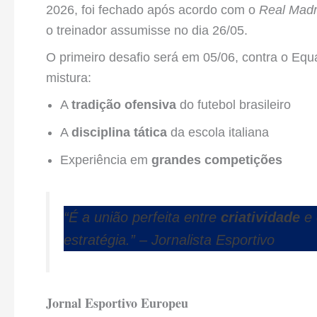
2026, foi fechado após acordo com o
Real Madr
o treinador assumisse no dia 26/05.
O primeiro desafio será em 05/06, contra o Equa
mistura:
A
tradição ofensiva
do futebol brasileiro
A
disciplina tática
da escola italiana
Experiência em
grandes competições
“É a união perfeita entre
criatividade
e 
estratégia.”
– Jornalista Esportivo
Jornal Esportivo Europeu