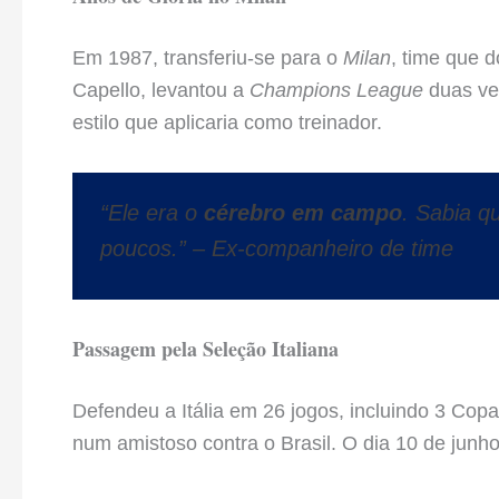
Em 1987, transferiu-se para o
Milan
, time que 
Capello, levantou a
Champions League
duas vez
estilo que aplicaria como treinador.
“Ele era o
cérebro em campo
. Sabia q
poucos.” – Ex-companheiro de time
Passagem pela Seleção Italiana
Defendeu a Itália em 26 jogos, incluindo 3 Co
num amistoso contra o Brasil. O dia 10 de jun