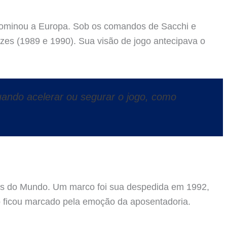
dominou a Europa. Sob os comandos de Sacchi e
es (1989 e 1990). Sua visão de jogo antecipava o
uando acelerar ou segurar o jogo, como
pas do Mundo. Um marco foi sua despedida em 1992,
ho ficou marcado pela emoção da aposentadoria.