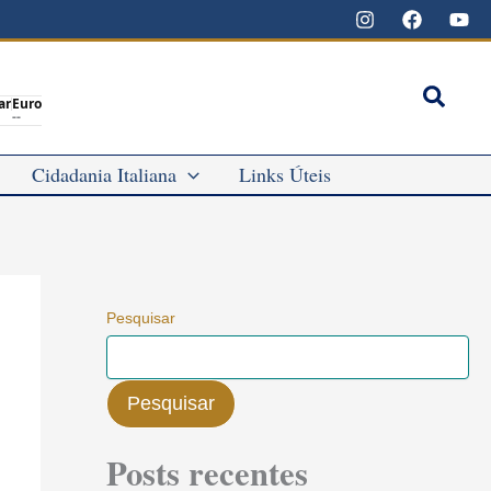
Pesqu
ar
Euro
--
Cidadania Italiana
Links Úteis
Pesquisar
Pesquisar
Posts recentes