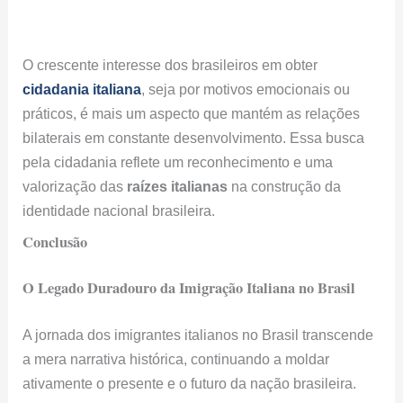
valorização das
raízes italianas
na construção da
identidade nacional brasileira.
Conclusão
O Legado Duradouro da Imigração Italiana no Brasil
A jornada dos imigrantes italianos no Brasil transcende
a mera narrativa histórica, continuando a moldar
ativamente o presente e o futuro da nação brasileira.
Impacto Contínuo da Herança Italiana
A história da imigração italiana no Brasil é muito mais
do que um capítulo nos livros de história; é uma
narrativa viva que continua a moldar o presente e o
futuro do país. O legado dos imigrantes italianos é
visível não apenas nos sobrenomes de milhões de