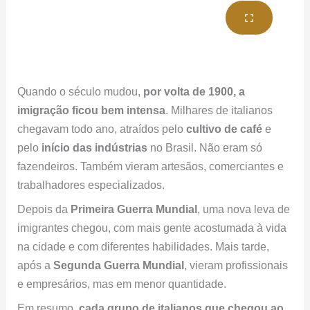
Quando o século mudou,
por volta de 1900, a
imigração ficou bem intensa
. Milhares de italianos
chegavam todo ano, atraídos pelo
cultivo de café
e
pelo
início das indústrias
no Brasil. Não eram só
fazendeiros. Também vieram artesãos, comerciantes e
trabalhadores especializados.
Depois da
Primeira Guerra Mundial
, uma nova leva de
imigrantes chegou, com mais gente acostumada à vida
na cidade e com diferentes habilidades. Mais tarde,
após a
Segunda Guerra Mundial
, vieram profissionais
e empresários, mas em menor quantidade.
Em resumo,
cada grupo de italianos que chegou ao
Brasil trouxe algo único
, o que ajudou a tornar a