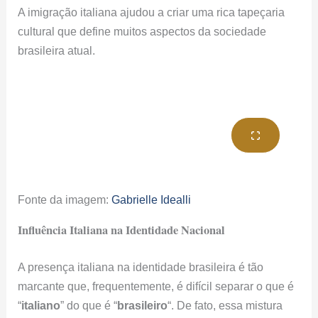
Fonte da imagem:
Gabrielle Idealli
Influência Italiana na Identidade Nacional
A presença italiana na identidade brasileira é tão
marcante que, frequentemente, é difícil separar o que é
“
italiano
” do que é “
brasileiro
“. De fato, essa mistura
cultural aparece em muitos aspectos da
vida no Brasil
,
da culinária às artes, da linguagem aos costumes
sociais.
Nas grandes cidades, como São Paulo, a herança
italiana é uma parte essencial da identidade local.
Bairros como
Bixiga e Mooca são famosos por suas
cantinas, festas de rua e arquitetura típica
, mantendo