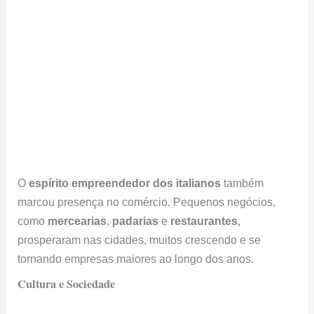
O
espírito empreendedor dos italianos
também
marcou presença no comércio. Pequenos negócios,
como
mercearias
,
padarias
e
restaurantes
,
prosperaram nas cidades, muitos crescendo e se
tornando empresas maiores ao longo dos anos.
Cultura e Sociedade
A influência italiana na cultura brasileira está em toda
parte e é muito profunda, afetando vários aspectos do
dia a dia e das artes.