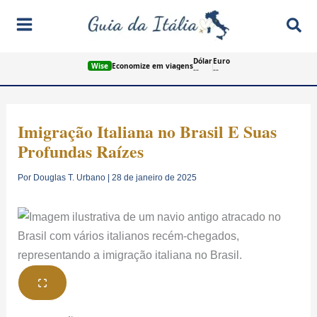
Ir
Pes
para
o
Dólar
Euro
conteúdo
Wise
Economize em viagens
--
--
Imigração Italiana no Brasil E Suas
Profundas Raízes
Por
Douglas T. Urbano
|
28 de janeiro de 2025