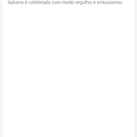
Festas tradicionais
, como a
Festa da Uva em Caxias
do Sul
e a
Festa de San Gennaro no bairro da
Mooca
, em São Paulo, atraem milhares de visitantes
todos os anos. Nessas celebrações,
a música
,
a