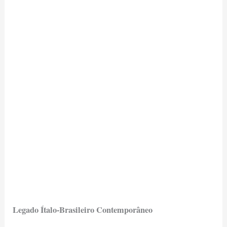
Legado Ítalo-Brasileiro Contemporâneo
A imigração italiana ajudou a criar uma rica tapeçaria
cultural que define muitos aspectos da sociedade
brasileira atual.