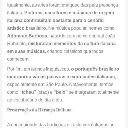
artístico brasileiro
. Na música popular, nomes como
Adoniran Barbosa
, nascido com nome original João
Rubinato,
misturaram elementos da cultura italiana
em suas músicas
, criando clássicos que todos
conhecem.
Por fim, em termos linguísticos,
o português brasileiro
incorporou várias palavras e expressões italianas
,
especialmente em São Paulo. Notavelmente, termos
como
“tchau”
(ciao) e
“belo”
se integraram totalmente
ao vocabulário do dia a dia.
Preservação da Herança Italiana
A continuidade das tradições e costumes italianos no
Brasil é um testemunho vivo da rica história da
imigração e da forte ligação entre os dois países.