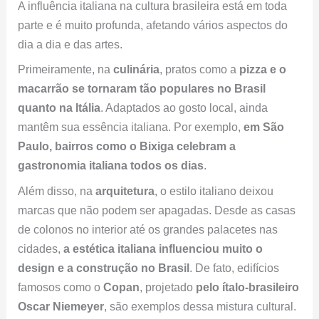
Primeiramente, na
culinária
, pratos como a
pizza e o
macarrão se tornaram tão populares no Brasil
quanto na Itália
. Adaptados ao gosto local, ainda
mantêm sua essência italiana. Por exemplo,
em São
Paulo, bairros como o Bixiga celebram a
gastronomia italiana todos os dias
.
Além disso, na
arquitetura
, o estilo italiano deixou
marcas que não podem ser apagadas. Desde as casas
de colonos no interior até os grandes palacetes nas
cidades,
a estética italiana influenciou muito o
design e a construção no Brasil
. De fato, edifícios
famosos como o
Copan
, projetado
pelo ítalo-brasileiro
Oscar Niemeyer
, são exemplos dessa mistura cultural.
Igualmente, as artes foram enriquecidas pela presença
italiana.
Pintores, escultores e músicos de origem
italiana contribuíram bastante para o cenário