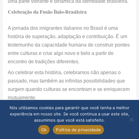
Ao celebrar esta história, celebramos não apenas o
passado, mas também as infinitas possibilidades que
surgem quando culturas se encontram e se enriquecem
mutuamente.
Perguntas Frequentes sobre a Imigração Italiana no
Brasil
1. Quando começou a imigração italiana para o Brasil?
A imigração italiana para o Brasil começou de forma
significativa na década de 1870, intensificando-se nas
décadas seguintes. O auge deste movimento ocorreu
Nós utilizamos cookies para garantir que você tenha a melhor
entre 1880 e 1920.
experiência em nosso site. Se você continua a usar este site,
assumimos que você está satisfeito.
2. Quais eram as condições típicas nos navios que traziam
Ok
Política de privacidade
os imigrantes italianos?