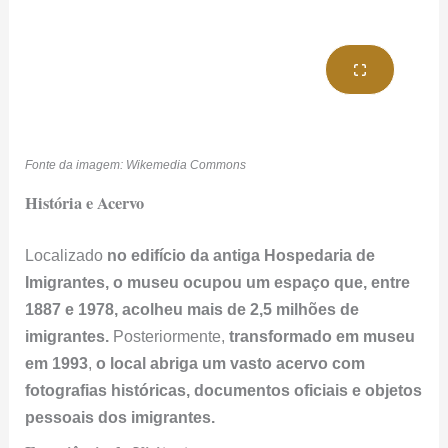
Fonte da imagem: Wikemedia Commons
História e Acervo
Localizado
no edifício da antiga Hospedaria de
Imigrantes, o museu ocupou um espaço que, entre
1887 e 1978, acolheu mais de 2,5 milhões de
imigrantes.
Posteriormente,
transformado em museu
em 1993
,
o local abriga um vasto acervo com
fotografias históricas, documentos oficiais e objetos
pessoais dos imigrantes.
Experiência do Visitante
Atualmente, os visitantes podem explorar recriações de
ambientes históricos
, como os dormitórios da
hospedaria, e participar de
experiências interativas