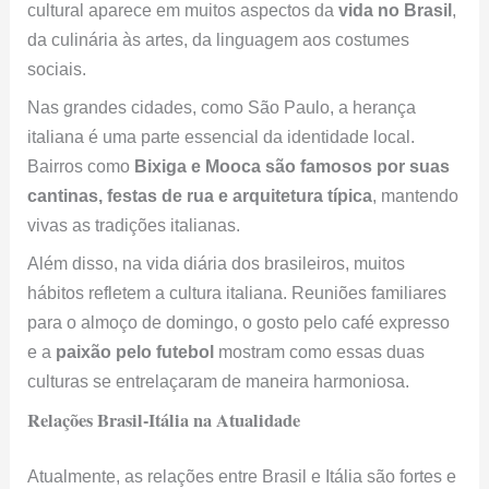
vivas as tradições italianas.
Além disso, na vida diária dos brasileiros, muitos
hábitos refletem a cultura italiana. Reuniões familiares
para o almoço de domingo, o gosto pelo café expresso
e a
paixão pelo futebol
mostram como essas duas
culturas se entrelaçaram de maneira harmoniosa.
Relações Brasil-Itália na Atualidade
Atualmente, as relações entre Brasil e Itália são fortes e
cheias de dinamismo. No campo econômico,
empresas
italianas têm uma presença significativa no Brasil,
especialmente nos setores de automóveis, moda e
alimentos
. Por outro lado, empresas brasileiras
também estão crescendo na Itália.
Culturalmente,
o intercâmbio é intenso e contínuo
.