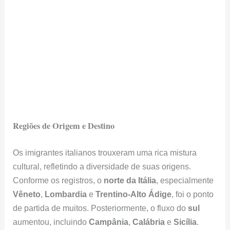
Regiões de Origem e Destino
Os imigrantes italianos trouxeram uma rica mistura
cultural, refletindo a diversidade de suas origens.
Conforme os registros, o
norte da Itália
, especialmente
Vêneto
,
Lombardia
e
Trentino-Alto Ádige
, foi o ponto
de partida de muitos. Posteriormente, o fluxo do
sul
aumentou, incluindo
Campânia
,
Calábria
e
Sicília
.
No Brasil, a maioria deles foi para as regiões Sul e