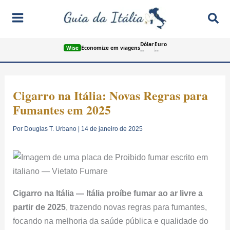
Ir
Pes
para
o
Dólar
Euro
conteúdo
Wise
Economize em viagens
--
--
Cigarro na Itália: Novas Regras para
Fumantes em 2025
Por
Douglas T. Urbano
|
14 de janeiro de 2025
Cigarro na Itália — Itália proíbe fumar ao ar livre a
partir de 2025
, trazendo novas regras para fumantes,
focando na melhoria da saúde pública e qualidade do