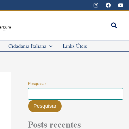
Pesqu
ar
Euro
--
Cidadania Italiana
Links Úteis
Pesquisar
Pesquisar
Posts recentes