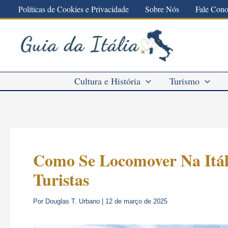
Ir
Políticas de Cookies e Privacidade
Sobre Nós
Fale Con
para
o
conteúdo
Cultura e História
Turismo
Como Se Locomover Na Itál
Turistas
Por
Douglas T. Urbano
|
12 de março de 2025