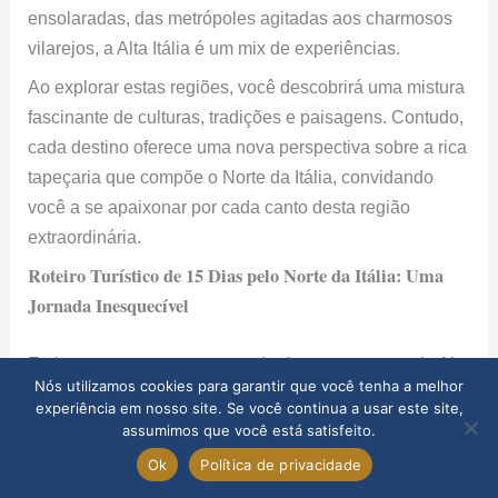
ensolaradas, das metrópoles agitadas aos charmosos
vilarejos, a Alta Itália é um mix de experiências.
Ao explorar estas regiões, você descobrirá uma mistura
fascinante de culturas, tradições e paisagens. Contudo,
cada destino oferece uma nova perspectiva sobre a rica
tapeçaria que compõe o Norte da Itália, convidando
você a se apaixonar por cada canto desta região
extraordinária.
Roteiro Turístico de 15 Dias pelo Norte da Itália: Uma
Jornada Inesquecível
Embarque em uma aventura de duas semanas pela Alta
Nós utilizamos cookies para garantir que você tenha a melhor
Itália, explorando suas cidades mais icônicas e
experiência em nosso site. Se você continua a usar este site,
paisagens deslumbrantes.
assumimos que você está satisfeito.
Ok
Política de privacidade