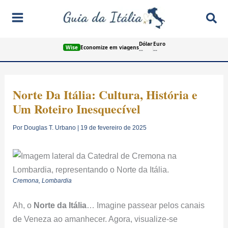
Ir
Pes
para
o
Dólar
Euro
conteúdo
Wise
Economize em viagens
--
--
Norte Da Itália: Cultura, História e
Um Roteiro Inesquecível
Por
Douglas T. Urbano
|
19 de fevereiro de 2025
Cremona, Lombardia
Ah, o
Norte da Itália
… Imagine passear pelos canais
de Veneza ao amanhecer. Agora, visualize-se