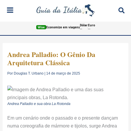
Ir
Pes
para
o
Dólar
Euro
conteúdo
Wise
Economize em viagens
--
--
Andrea Palladio: O Gênio Da
Arquitetura Clássica
Por
Douglas T. Urbano
|
14 de março de 2025
Andrea Palladio e sua obra La Rotonda
Em um cenário onde o passado e o presente dançam
numa coreografia de mármore e tijolos, surge Andrea