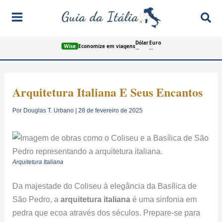
Ir
Pes
para
o
Dólar
Euro
conteúdo
Wise
Economize em viagens
--
--
Arquitetura Italiana E Seus Encantos
Por
Douglas T. Urbano
|
28 de fevereiro de 2025
Arquitetura Italiana
Da majestade do Coliseu à elegância da Basílica de
São Pedro, a
arquitetura italiana
é uma sinfonia em
pedra que ecoa através dos séculos. Prepare-se para