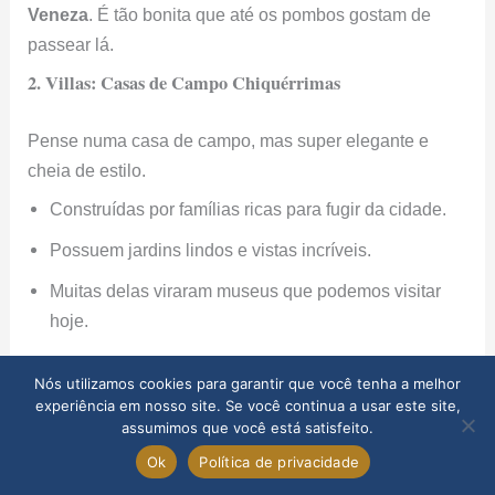
Veneza
. É tão bonita que até os pombos gostam de
passear lá.
2. Villas: Casas de Campo Chiquérrimas
Pense numa casa de campo, mas super elegante e
cheia de estilo.
Construídas por famílias ricas para fugir da cidade.
Possuem jardins lindos e vistas incríveis.
Muitas delas viraram museus que podemos visitar
hoje.
A
Villa Rotonda
, projetada por Palladio, é uma das
Nós utilizamos cookies para garantir que você tenha a melhor
experiência em nosso site. Se você continua a usar este site,
mais famosas. Parece um palácio no meio do campo.
assumimos que você está satisfeito.
3. Palácios (Palazzi): Casas de Cidade da Nobreza
Ok
Política de privacidade