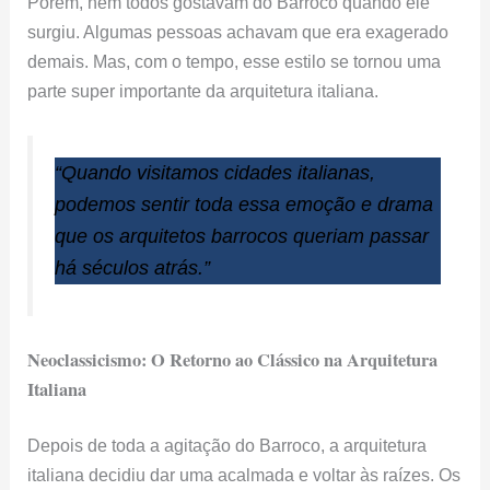
Porém, nem todos gostavam do Barroco quando ele
surgiu. Algumas pessoas achavam que era exagerado
demais. Mas, com o tempo, esse estilo se tornou uma
parte super importante da arquitetura italiana.
“Quando visitamos cidades italianas,
podemos sentir toda essa emoção e drama
que os arquitetos barrocos queriam passar
há séculos atrás
.”
Neoclassicismo: O Retorno ao Clássico na Arquitetura
Italiana
Depois de toda a agitação do Barroco, a arquitetura
italiana decidiu dar uma acalmada e voltar às raízes. Os