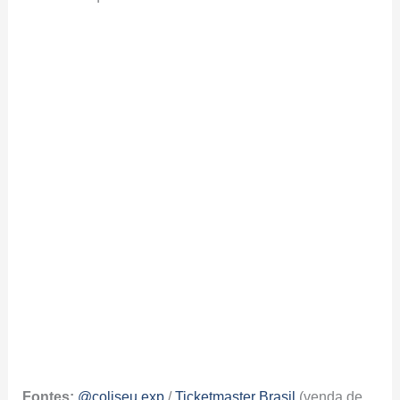
Fontes:
@coliseu.exp
/
Ticketmaster Brasil
(venda de