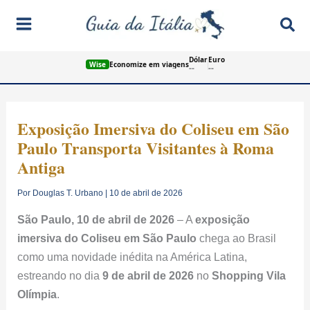
Ir
Pes
para
o
Dólar
Euro
conteúdo
Wise
Economize em viagens
--
--
Exposição Imersiva do Coliseu em São
Paulo Transporta Visitantes à Roma
Antiga
Por
Douglas T. Urbano
|
10 de abril de 2026
São Paulo, 10 de abril de 2026
– A
exposição
imersiva do Coliseu em São Paulo
chega ao Brasil
como uma novidade inédita na América Latina,
estreando no dia
9 de abril de 2026
no
Shopping Vila
Olímpia
.