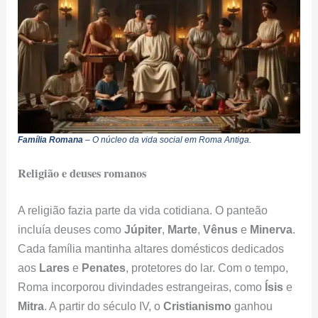
Família Romana
– O núcleo da vida social em Roma Antiga.
Religião e deuses romanos
A religião fazia parte da vida cotidiana. O panteão
incluía deuses como
Júpiter
,
Marte
,
Vênus
e
Minerva
.
Cada família mantinha altares domésticos dedicados
aos
Lares
e
Penates
, protetores do lar. Com o tempo,
Roma incorporou divindades estrangeiras, como
Ísis
e
Mitra
. A partir do século IV, o
Cristianismo
ganhou