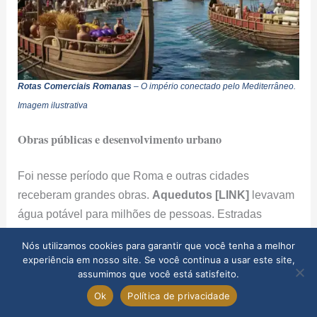
Rotas Comerciais Romanas
– O império conectado pelo Mediterrâneo.
Imagem ilustrativa
Obras públicas e desenvolvimento urbano
Foi nesse período que Roma e outras cidades
receberam grandes obras.
Aquedutos [LINK]
levavam
água potável para milhões de pessoas. Estradas
pavimentadas conectavam as províncias. Monumentos
Nós utilizamos cookies para garantir que você tenha a melhor
como o
Panteão
e o
Coliseu
foram erguidos,
experiência em nosso site. Se você continua a usar este site,
mostrando a genialidade da
arquitetura romana
.
assumimos que você está satisfeito.
Ok
Política de privacidade