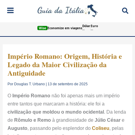
Ir
Pes
para
o
Dólar
Euro
conteúdo
Wise
Economize em viagens
--
--
Império Romano: Origem, História e
Legado da Maior Civilização da
Antiguidade
Por
Douglas T. Urbano
|
13 de setembro de 2025
O
Império Romano
não foi apenas mais um império
entre tantos que marcaram a história: ele foi a
civilização que moldou o mundo ocidental
. Da lenda
de
Rômulo e Remo
à grandiosidade de
Júlio César
e
Augusto
, passando pelo esplendor do
Coliseu
, pelas