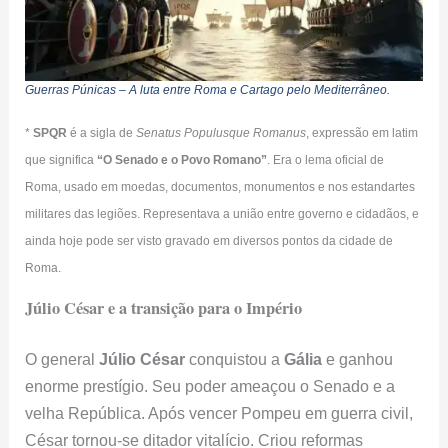
Guerras Púnicas – A luta entre Roma e Cartago pelo Mediterrâneo.
*
SPQR
é a sigla de
Senatus Populusque Romanus
, expressão em latim
que significa
“O Senado e o Povo Romano”
. Era o lema oficial de
Roma, usado em moedas, documentos, monumentos e nos estandartes
militares das legiões. Representava a união entre governo e cidadãos, e
ainda hoje pode ser visto gravado em diversos pontos da cidade de
Roma.
Júlio César e a transição para o Império
O general
Júlio César
conquistou a
Gália
e ganhou
enorme prestígio. Seu poder ameaçou o Senado e a
velha República. Após vencer Pompeu em guerra civil,
César tornou-se ditador vitalício. Criou reformas