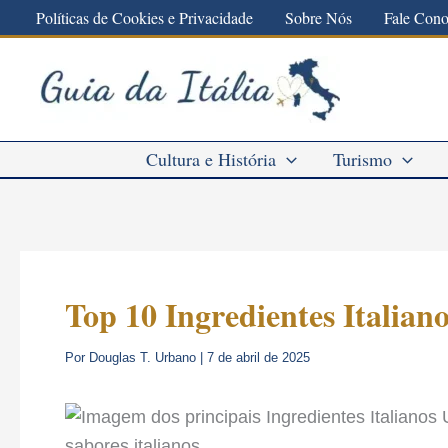
Ir
Políticas de Cookies e Privacidade
Sobre Nós
Fale Con
para
o
conteúdo
Cultura e História
Turismo
Top 10 Ingredientes Italiano
Por
Douglas T. Urbano
|
7 de abril de 2025