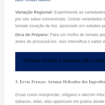
Dica de Preparo:
Para um molho de tomate perf
antes de processá-los. Isso intensifica o sabor
“Tomates frescos e maduros são a chav
3. Ervas Frescas: Aromas Delicados dos Ingredien
Ervas como manjericão, orégano e alecrim inf
italianos. Aliás, elas aparecem em pratos desde
do cozimento. O manjericão, por exemplo, é es
Ervas Frescas