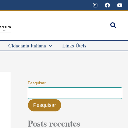
Pesqu
ar
Euro
--
Cidadania Italiana
Links Úteis
Pesquisar
Pesquisar
Posts recentes