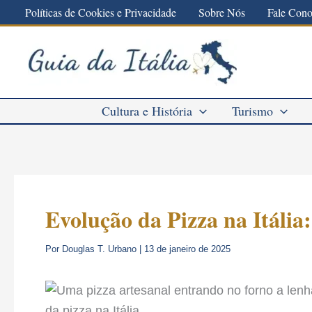
Ir
Políticas de Cookies e Privacidade
Sobre Nós
Fale Con
para
o
conteúdo
Cultura e História
Turismo
Evolução da Pizza na Itáli
Por
Douglas T. Urbano
|
13 de janeiro de 2025