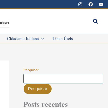
Pesqu
ar
Euro
--
Cidadania Italiana
Links Úteis
Pesquisar
Pesquisar
Posts recentes