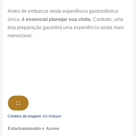
Antes de embarcar nesta experiência gastronômica
única,
é essencial planejar sua visita
. Contudo, uma
boa preparação garantirá uma experiência ainda mais
memorável.
Créditos da imagem:
Iris Klöpper
Estacionamento e Acesso
O restaurante oferece estacionamento reservado e
gratuito via Madonna d’Altomare
. Além disso, há um
serviço de transporte até o restaurante, proporcionando
conforto desde a chegada.
Como Chegar a Grotta Palazzese