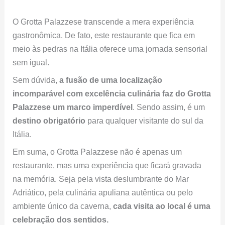
Itália.
Em suma, o Grotta Palazzese não é apenas um
restaurante, mas uma experiência que ficará gravada
na memória. Seja pela vista deslumbrante do Mar
Adriático, pela culinária apuliana autêntica ou pelo
ambiente único da caverna,
cada visita ao local é uma
celebração dos sentidos.
Portanto, se você busca uma experiência gastronômica
verdadeiramente extraordinária, este restaurante deve
estar no topo da sua lista. Afinal,
onde mais você
poderia saborear pratos requintados em uma
caverna à beira-mar?
Perguntas Frequentes
1. Grotta Palazzese oferece transporte para seus clientes?