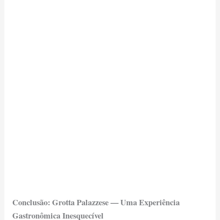
Conclusão: Grotta Palazzese — Uma Experiência
Gastronômica Inesquecível
O Grotta Palazzese transcende a mera experiência
gastronômica. De fato, este restaurante que fica em
meio às pedras na Itália oferece uma jornada sensorial
sem igual.
Sem dúvida,
a fusão de uma localização
incomparável com excelência culinária faz do Grotta
Palazzese um marco imperdível
. Sendo assim, é um
destino obrigatório
para qualquer visitante do sul da