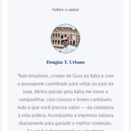
“Ítalo-brasileiro, criador do Guia da Itália e com
o passaporte carimbado para voltar ao país da
bota. Minha paixão pela Itália me move a
compartilhar, com clareza e fontes confiáveis,
tudo o que você precisa saber — da cidadania
à vida prática. Acompanho a imprensa italiana
diariamente para garantir o melhor conteúdo.
Se você é descendente ou um eterno
apaixonado, #VemComigo para a Itália!
Pronti? Andiamo!”
← Artigo anterior
Próximo artigo →
Festival De
Poluição na Itália: