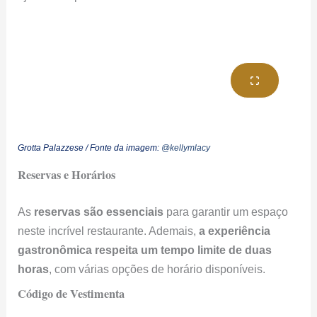
As
reservas são essenciais
para garantir um espaço
neste incrível restaurante. Ademais,
a experiência
gastronômica respeita um tempo limite de duas
horas
, com várias opções de horário disponíveis.
Código de Vestimenta
O Grotta Palazzese espera um
traje adequado
de seus
visitantes. Especificamente,
os homens devem evitar
shorts e sandálias
. De fato, vestir-se apropriadamente
faz parte da experiência refinada oferecida pelo
restaurante.
Política para Crianças e Animais
Crianças são bem-vindas
no Grotta Palazzese
até o
primeiro turno noturno
. No entanto,
animais, em