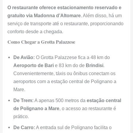
De Avião:
O Grotta Palazzese fica a 48 km do
Aeroporto de Bari
e 83 km do de
Brindisi
.
Convenientemente, táxis ou ônibus conectam os
aeroportos com a estação central de Polignano a
Mare.
De Trem:
A apenas 500 metros da
estação central
de Polignano a Mare
, o acesso ao restaurante é
prático.
De Carro:
A entrada sul de Polignano facilita o
trajeto até o restaurante.
Reputação Internacional
O Grotta Palazzese atraiu atenção global, sendo
frequentemente resenhado por sua
localização única
,