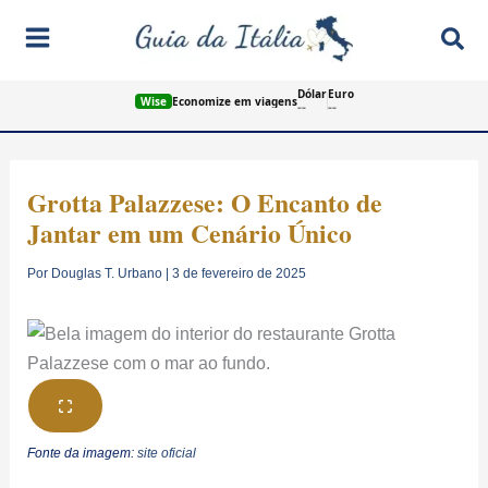
Ir
Pes
para
o
Dólar
Euro
conteúdo
Wise
Economize em viagens
--
--
Grotta Palazzese: O Encanto de
Jantar em um Cenário Único
Por
Douglas T. Urbano
|
3 de fevereiro de 2025
Fonte da imagem:
site oficial