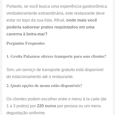
Sim, um serviço de transporte gratuito está disponível
do estacionamento até o restaurante.
2. Quais opções de menu estão disponíveis?
Os clientes podem escolher entre o menu à la carte (de
1 a 3 pratos) por
220 euros
por pessoa ou um menu
degustação uniforme.
3. Qual é a política de crianças no restaurante?
Crianças são bem-vindas até o primeiro turno noturno,
com
menu infantil
pelo valor de
100 euros
.
4. Como é a acessibilidade para visitantes?
Localizado no centro de Polignano, o restaurante é
acessível, mas o
contato prévio é recomendado para
acomodar necessidades especiais
.