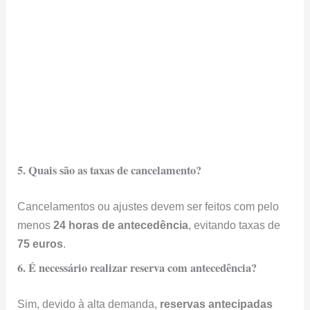
Cancelamentos ou ajustes devem ser feitos com pelo
menos
24 horas de antecedência
, evitando taxas de
75 euros
.
6. É necessário realizar reserva com antecedência?
Sim, devido à alta demanda,
reservas antecipadas
são altamente recomendadas
para aproveitar uma
experiência única.
Fonte:
Site oficial do restaurante.
Leia Também:
Mapa da Itália e Suas Regiões: Mapeando a
Diversidade Italiana
Como é Viver na Itália: Guia para Novos Cidadãos