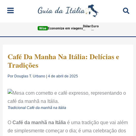
Ir
Pes
para
o
Dólar
Euro
conteúdo
Wise
Economize em viagens
--
--
Café Da Manha Na Itália: Delícias e
Tradições
Por
Douglas T. Urbano
|
4 de abril de 2025
Tradicional Café da manhã
na Itália
O
Café da manhã na Itália
é uma tradição que vai além
de simplesmente começar o dia; é uma celebração dos