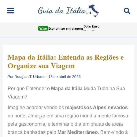
Ir
Pes
para
o
Dólar
Euro
conteúdo
Wise
Economize em viagens
--
--
Mapa da Itália: Entenda as Regiões e
Organize sua Viagem
Por
Douglas T. Urbano
|
18 de abril de 2026
Por que Entender o
Mapa da Itália
Muda Tudo na Sua
Viagem?
Imagine acordar vendo os
majestosos Alpes nevados
no norte, almoçar em uma região mundialmente famosa
pela gastronomia, e terminar o dia em praias de areia
branca banhadas pelo
Mar Mediterrâneo
. Bem-vindo à