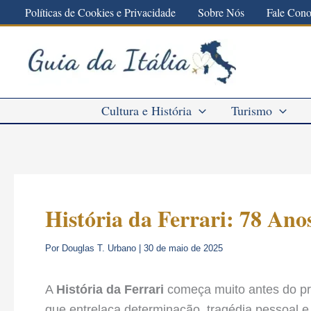
Ir
Políticas de Cookies e Privacidade
Sobre Nós
Fale Con
para
o
conteúdo
Cultura e História
Turismo
História da Ferrari: 78 Ano
Por
Douglas T. Urbano
|
30 de maio de 2025
A
História da Ferrari
começa muito antes do pri
que entrelaça determinação, tragédia pessoal e