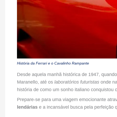
História da Ferrari e o Cavalinho Rampante
Desde aquela manhã histórica de 1947, quand
Maranello, até os
laboratórios futuristas
onde n
história de como um sonho italiano conquistou
Prepare-se para uma viagem emocionante atra
lendárias
e a incansável busca pela perfeição 