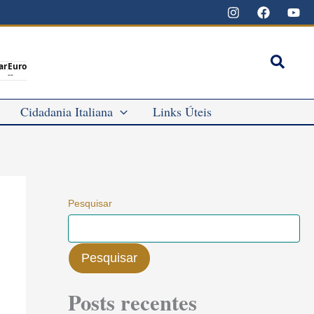
Pesqu
ar
Euro
--
Cidadania Italiana
Links Úteis
Pesquisar
Pesquisar
Posts recentes