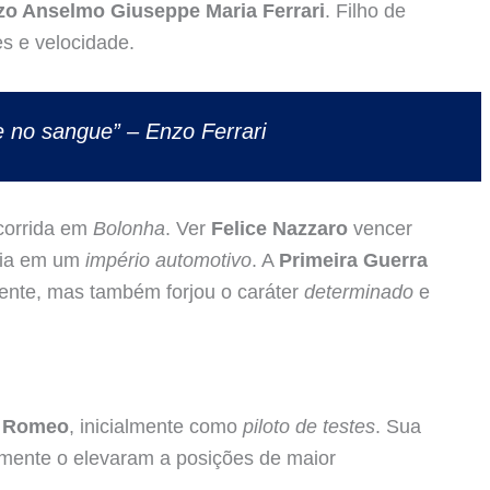
zo Anselmo Giuseppe Maria Ferrari
. Filho de
s e velocidade.
 no sangue” – Enzo Ferrari
 corrida em
Bolonha
. Ver
Felice Nazzaro
vencer
ria em um
império automotivo
. A
Primeira Guerra
nte, mas também forjou o caráter
determinado
e
a Romeo
, inicialmente como
piloto de testes
. Sua
damente o elevaram a posições de maior