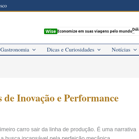
osco
Dól
Wise
Economize em suas viagens pelo mundo
--
Gastronomia
Dicas e Curiosidades
Notícias
s de Inovação e Performance
meiro carro sair da linha de produção. É uma narrativa
 a busca incansável pela perfeição mecânica.