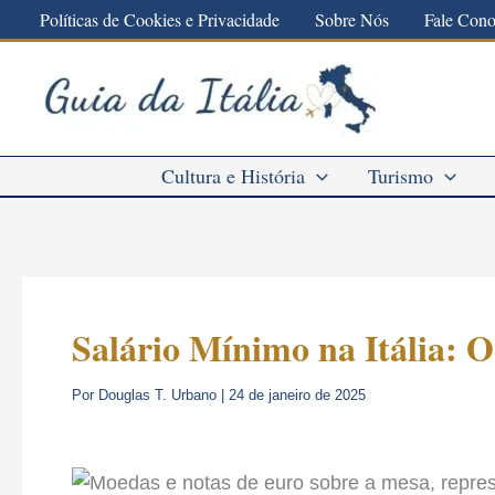
Ir
Políticas de Cookies e Privacidade
Sobre Nós
Fale Con
para
o
conteúdo
Cultura e História
Turismo
Salário Mínimo na Itália: 
Por
Douglas T. Urbano
|
24 de janeiro de 2025