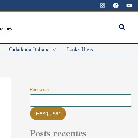
Pesqu
ar
Euro
--
Cidadania Italiana
Links Úteis
Pesquisar
Pesquisar
Posts recentes