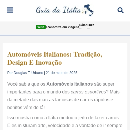
Ir
Pes
para
o
Dólar
Euro
conteúdo
Wise
Economize em viagens
--
--
Automóveis Italianos: Tradição,
Design E Inovação
Por
Douglas T. Urbano
|
21 de maio de 2025
Você sabia que os
Automóveis Italianos
são super
importantes para o mundo dos
carros esportivos
? Mais
da metade das marcas famosas de carros rápidos e
bonitos vêm de lá!
Isso mostra como a Itália mudou o jeito de fazer carros.
Eles misturam arte, velocidade e a vontade de ir sempre