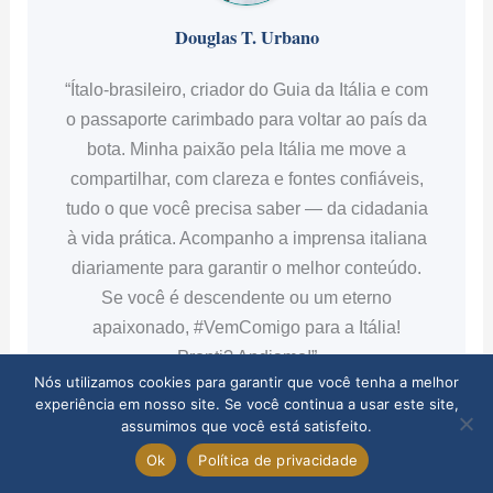
Douglas T. Urbano
“Ítalo-brasileiro, criador do Guia da Itália e com
o passaporte carimbado para voltar ao país da
bota. Minha paixão pela Itália me move a
compartilhar, com clareza e fontes confiáveis,
tudo o que você precisa saber — da cidadania
à vida prática. Acompanho a imprensa italiana
diariamente para garantir o melhor conteúdo.
Se você é descendente ou um eterno
apaixonado, #VemComigo para a Itália!
Pronti? Andiamo!”
Nós utilizamos cookies para garantir que você tenha a melhor
experiência em nosso site. Se você continua a usar este site,
assumimos que você está satisfeito.
Ok
Política de privacidade