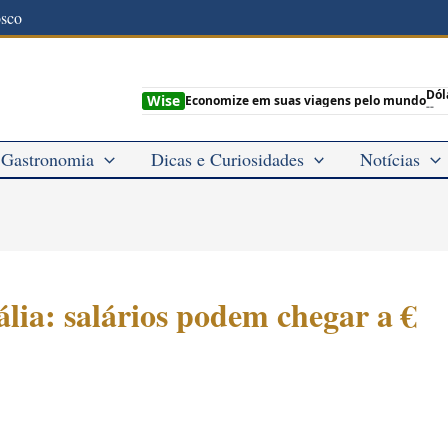
osco
Dól
Wise
Economize em suas viagens pelo mundo
--
Gastronomia
Dicas e Curiosidades
Notícias
ália: salários podem chegar a €