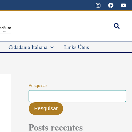
Pesqu
ar
Euro
--
Cidadania Italiana
Links Úteis
Pesquisar
Pesquisar
Posts recentes