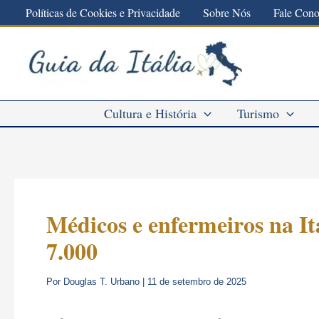
Ir
Políticas de Cookies e Privacidade
Sobre Nós
Fale Con
para
o
conteúdo
Cultura e História
Turismo
Médicos e enfermeiros na It
7.000
Por
Douglas T. Urbano
|
11 de setembro de 2025